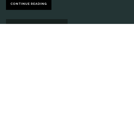
CONTINUE READING
CHECK WHAT’S GOING ON
LET’S TALK ABOUT YOUR PROJECT
May we know your name?
Can we reach you via e-mail?